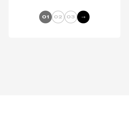
01
02
03
→