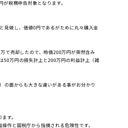
0万円が税務申告対象となります。
入と見做し、価値0円であるがために丸々購入金
0万で売却したので、時価200万円が突然含み
は50万円の損失計上と200万円の利益計上（雑
仕訳）の面からも大きな違いがある事がお分かり
ります。
利益操作と国税庁から指摘される危険性です。